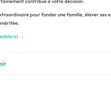
rtainement contribué à votre décision.
traordinaire pour fonder une famille, élever ses e
 méritée.
nible ici →
oir